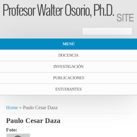
Search form
Search
MENÚ
DOCENCIA
INVESTIGACIÓN
PUBLICACIONES
ESTUDIANTES
You are here
Home
» Paulo Cesar Daza
Paulo Cesar Daza
Foto: