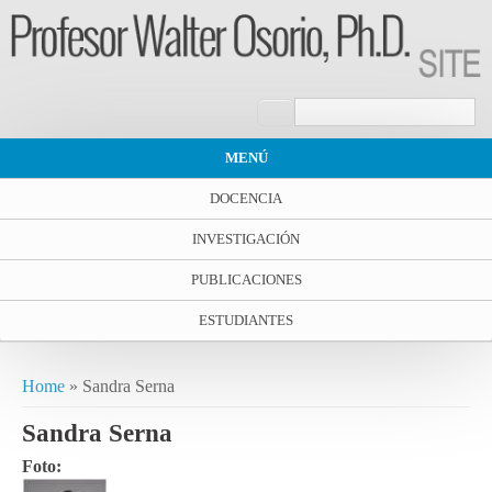
Search form
Search
MENÚ
DOCENCIA
INVESTIGACIÓN
PUBLICACIONES
ESTUDIANTES
You are here
Home
» Sandra Serna
Sandra Serna
Foto: