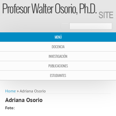
Search form
Search
MENÚ
DOCENCIA
INVESTIGACIÓN
PUBLICACIONES
ESTUDIANTES
You are here
Home
» Adriana Osorio
Adriana Osorio
Foto: